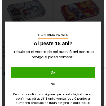
CONFIRMA VARSTA
V-Syndicate
V-Syndicate
Ai peste 18 ani?
Cutie depozitare 'V-
Cutie depozitare 'V-
SYNDICATE' Dank Diva |
SYNDICATE' Solar Diesel |
Trebuie sa ai varsta de cel putin 18 ani pentru a
12x6cm.
12x6cm.
naviga si plasa comenzi.
19,00 RON
19,00 RON
Da
Stoc epuizat
Stoc epuizat
NU
Pentru a continua navigarea pe acest site, trebuie sa
confirmați că aveți 18 ani și vârsta legală pentru a
cumpăra produse de tutun din țara în care locuiți.