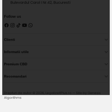
Bulevardul Carol I Nr.42, Bucuresti
Follow us
Clienti
Informatii utile
Premium CBD
Recomandari
Drepturi de autor © 2026,
LegalizeItPlus.ro
— Site by
Genesis
Algorithms