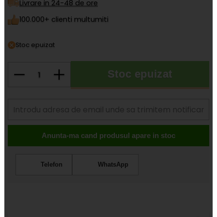
Livrare in 24-48 de ore
100.000+ clienti multumiti
Stoc epuizat
Stoc epuizat
Cantitate
Anunta-ma cand produsul apare in stoc
Telefon
WhatsApp