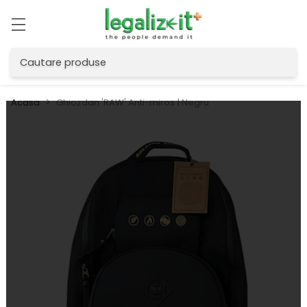
Cautare produse
Acasa
Ghiozdan 'RAW' Anti-miros | Negru