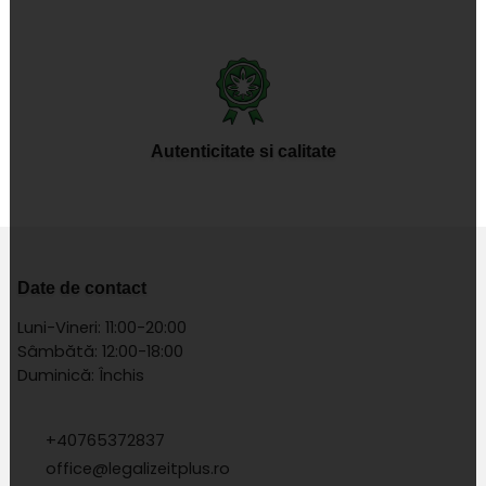
Autenticitate si calitate
Date de contact
Luni-Vineri: 11:00-20:00
Sâmbătă: 12:00-18:00
Duminică: Închis
+40765372837
office@legalizeitplus.ro