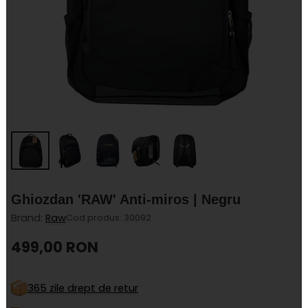
Ghiozdan 'RAW' Anti-miros | Negru
Brand:
Raw
Cod produs: 30092
499,00 RON
Pret
regular
365 zile drept de retur