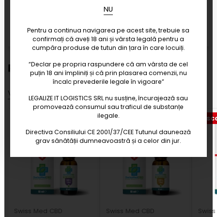
NU
Spate și curele căptușite
pentru confort pe
perioade lungi
Pentru a continua navigarea pe acest site, trebuie sa
Ideal
pentru transport zilnic și activități în aer liber
confirmați că aveți 18 ani și vârsta legală pentru a
cumpăra produse de tutun din țara în care locuiți.
“Declar pe propria raspundere că am vârsta de cel
Promotii
puțin 18 ani împliniți și că prin plasarea comenzii, nu
încalc prevederile legale în vigoare”
Vezi toate promotiile
LEGALIZE IT LOGISTICS SRL nu susține, încurajează sau
promovează consumul sau traficul de substanțe
ilegale.
Discount 20%
Discount 30%
Disc
Directiva Consiliului CE 2001/37/CEE Tutunul daunează
grav sănătății dumneavoastră și a celor din jur.
Swiss Med CBD
Swiss Med CBD
Swiss