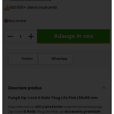
100.000+ clienti multumiti
Stoc limitat
Adauga in cos
Cantitate
Telefon
WhatsApp
Descriere produs
Pungă Zip-Lock G‑Rollz Thug Life Pink | 65x85 mm
Depozitează cu
stil și protecție
maximă folosind punga
Zip-Lock
G‑Rollz
Thug Life Pink, un
accesoriu premium