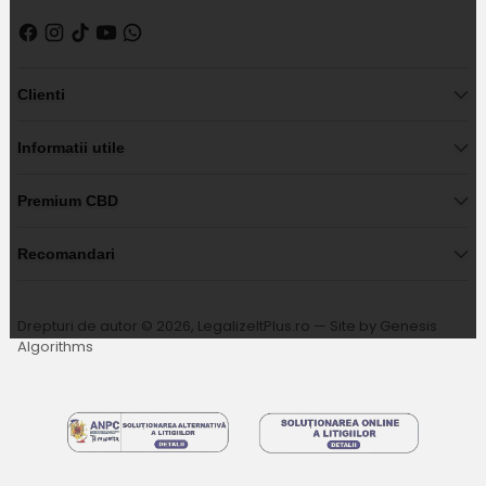
Clienti
Informatii utile
Premium CBD
Recomandari
Drepturi de autor © 2026,
LegalizeItPlus.ro
— Site by
Genesis
Algorithms