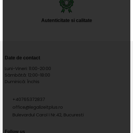
Autenticitate si calitate
Date de contact
Luni-Vineri: 11:00-20:00
Sâmbătă: 12:00-18:00
Duminică: Închis
+40765372837
office@legalizeitplus.ro
Bulevardul Carol I Nr.42, Bucuresti
Follow us