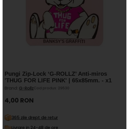
Pungi Zip-Lock ‘G-ROLLZ’ Anti-miros
'THUG FOR LIFE PINK' | 65x85mm. - x1
Brand:
G-Rollz
Cod produs: 29530
4,00 RON
Pret
regular
365 zile drept de retur
Livrare in 24-48 de ore