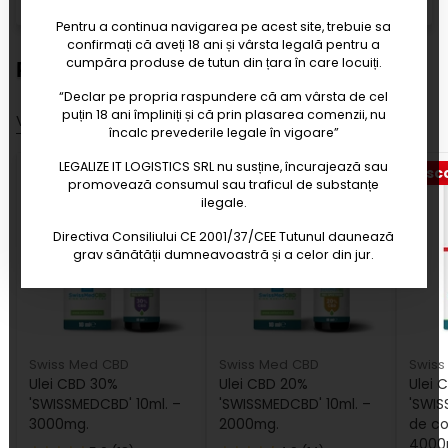
Pentru a continua navigarea pe acest site, trebuie sa
confirmați că aveți 18 ani și vârsta legală pentru a
cumpăra produse de tutun din țara în care locuiți.
Promotii
“Declar pe propria raspundere că am vârsta de cel
puțin 18 ani împliniți și că prin plasarea comenzii, nu
Vezi toate promotiile
încalc prevederile legale în vigoare”
LEGALIZE IT LOGISTICS SRL nu susține, încurajează sau
Discount 20%
Discount 30%
Disc
promovează consumul sau traficul de substanțe
ilegale.
Directiva Consiliului CE 2001/37/CEE Tutunul daunează
grav sănătății dumneavoastră și a celor din jur.
Swiss Med CBD
Swiss Med CBD
Swiss
Ulei CBD 30%
Ulei CBD 20%
Ulei 
'SWISSMEDCBD' 10ml. –
'SWISSMEDCBD' 10ml. –
'SWIS
3000mg.
2000mg.
de co
4000