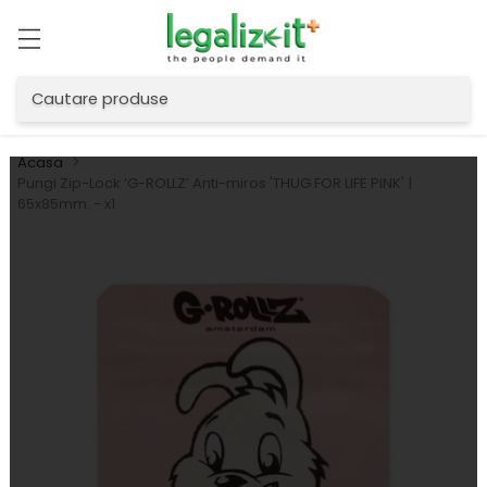
Cautare produse
Acasa
Pungi Zip-Lock ‘G-ROLLZ’ Anti-miros 'THUG FOR LIFE PINK' |
65x85mm. - x1